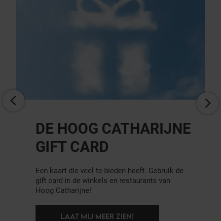
PARKEREN
Comfortabel en veilig parkeren, dat doe je bij
de parkeergarages van Hoog Catharijne vanaf
€15,- per dag. Alle garages liggen ook op
loopafstand van de prachtige Utrechtse
binnenstad. Vooraf voordelig reserveren kan
via: parkerencentrumutrecht.nl