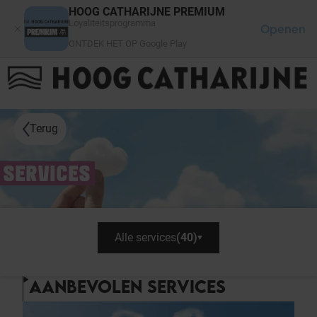
Cookies beheer paneel
HOOG CATHARIJNE PREMIUM
Loyaliteitsprogramma
Openen
ONTDEK HET OP Google Play
FAQ
LOG IN
HET WINKELCENTRUM
Terug
SERVICES
Alle services
(
40
)
AANBEVOLEN SERVICES