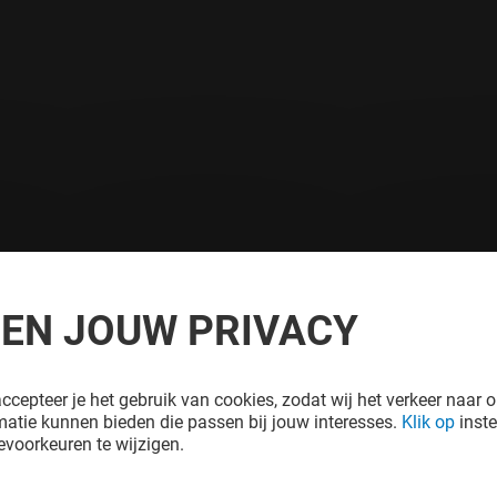
REN JOUW PRIVACY
ccepteer je het gebruik van cookies, zodat wij het verkeer naar o
atie kunnen bieden die passen bij jouw interesses.
Klik op
inste
voorkeuren te wijzigen.
n
Juridische informatie
Handvest bescherming persoonsgegegeven