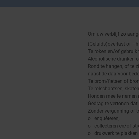
Om uw verblijf zo aang
(Geluids)overlast of –h
Te roken en/of gebruik 
Alcoholische dranken of
Rond te hangen, of te zi
naast de daarvoor bedo
Te brom/fietsen of bro
Te rolschaatsen, skate
Honden mee te nemen m.
Gedrag te vertonen dat
Zonder vergunning of 
o enquêteren,
o collecteren en/of st
o drukwerk te plakken o