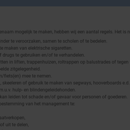
enaam mogelijk te maken, hebben wij een aantal regels. Het is 
inder te veroorzaken, samen te scholen of te bedelen.
te maken van elektrische sigaretten.
 drugs te gebruiken en/of te verhandelen.
tten in liften, trappenhuizen, roltrappen op balustrades of tegen 
elde zitgelegenheid.
m/fiets(en) mee te nemen.
n, skeeleren of gebruik te maken van segways, hooverboards e.d.
u.v. hulp- en blindengeleidehonden.
 kan leiden tot schade en/of gevaar voor personen of goederen.
toestemming van het management te:
raatverkopen,
f uit te delen,