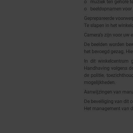
o muziek ten gehore te
o beeldopnamen voor 
Geprepareerde voorwerp
Te slapen in het winkel
Camera’s zijn voor uw 
De beelden worden bew
het bevoegd gezag. Hier
In dit winkelcentrum 
Handhaving volgens dez
de politie, toezichtho
mogelijkheden.
Aanwijzingen van manag
De beveiliging van dit 
Het management van dit