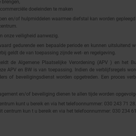
 brengen,
commerciële doeleinden te maken
en en/of hulpmiddelen waarmee diefstal kan worden gepleegd b
centrum.
en onze veiligheid aanwezig.
aard gedurende een bepaalde periode en kunnen uitsluitend 
bij geldt de van toepassing zijnde wet- en regelgeving.
geldt de Algemene Plaatselijke Verordening (APV ) en het Bu
e APV en BW is van toepassing. Indien de verblijfsregels wor
uders of beveiligingsdienst worden opgetreden. Een proces ver
ement en/of beveiliging dienen te allen tijde worden opgevolg
centrum kunt u bereik en via het telefoonnummer: 030 243 71 28
 centrum kun t u bereik en via het telefoonnummer: 030 234 6