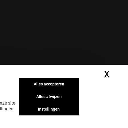
X
Cook
Alles accepteren
Alles afwijzen
nze site
llingen
Instellingen
s
Act for Good
Huisregels