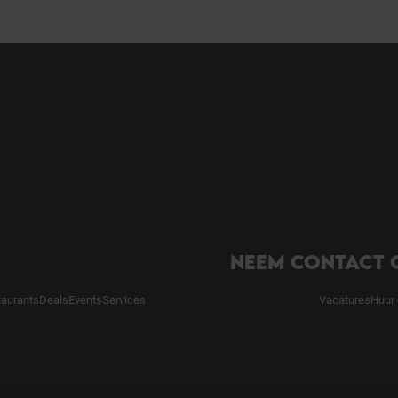
NEEM CONTACT 
taurants
Deals
Events
Services
Vacatures
Huur 