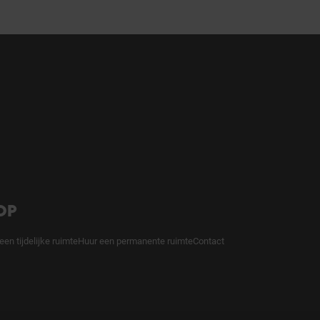
OP
een tijdelijke ruimte
Huur een permanente ruimte
Contact