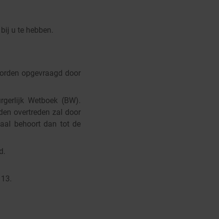
ij u te hebben.
worden opgevraagd door
rgerlijk Wetboek (BW).
den overtreden zal door
baal behoort dan tot de
d.
.
113.