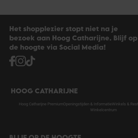
Het shopplezier stopt niet na je
bezoek aan Hoog Catharijne. Blijf op
de hoogte via Social Media!
HOOG CATHARIJNE
Hoog Catharijne Premium
Openingstijden & Informatie
Winkels & Res
Winkelcentrum
BLIJF OP DE HOOGTE