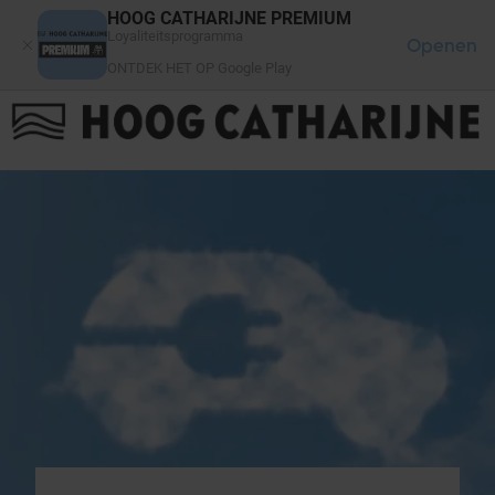
Cookies beheer paneel
HOOG CATHARIJNE PREMIUM
Loyaliteitsprogramma
Openen
ONTDEK HET OP Google Play
FAQ
LOG IN
HET WINKELCENTRUM