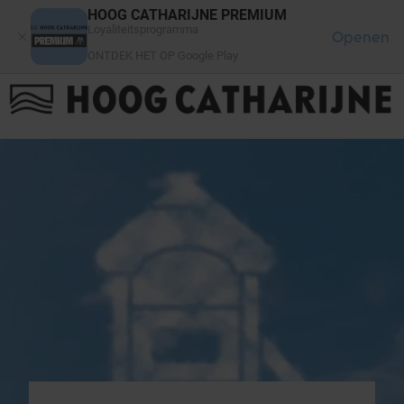
Cookies beheer paneel
HOOG CATHARIJNE PREMIUM
Loyaliteitsprogramma
Openen
ONTDEK HET OP Google Play
FAQ
LOG IN
HET WINKELCENTRUM