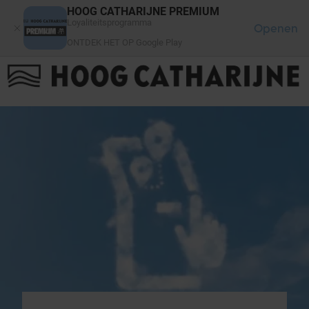
Cookies beheer paneel
HOOG CATHARIJNE PREMIUM
Loyaliteitsprogramma
Openen
ONTDEK HET OP Google Play
FAQ
LOG IN
HET WINKELCENTRUM