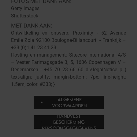
FOTO'S MET DANK AAN:
Getty Images
Shutterstock
MET DANK AAN:
Ontwikkeling en ontwerp: Proximity - 52 Avenue
Emile Zola 92100 Boulogne-Billancourt - Frankrijk –
+33 (0)1 41 23 41 23
Hosting en management: Sitecore international A/S
– Vester Farimagsgade 3, 5, 1606 Copenhagen V –
Denemarken - +45 70 23 66 60 div.legalNotice p {
text-align: justify; margin-bottom: 7px; line-height:
1.5em; color: #333; }
ALGEMENE
VOORWAARDEN
HANDVEST
BESCHERMING
PERSOONSGEGEGEVENS