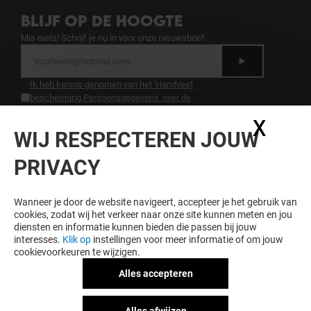
BLIJF OP DE HOOGTE
Mis niets! Schrijf je nu in voor onze nieuwsbrief.
Ik heb kennis genomen van het 'Handvest
bescherming Persoonsgegevens' over de
bescherming van persoonsgegevens.
.
X
Coo
WIJ RESPECTEREN JOUW
LOYALITEIT LOONT
PRIVACY
Word lid van Hoog Catharijne Premium en krijg
exclusieve voordelen, aanbiedingen en services bij
Hoog Catharijne en onze partners.
Wanneer je door de website navigeert, accepteer je het gebruik van
cookies, zodat wij het verkeer naar onze site kunnen meten en jou
diensten en informatie kunnen bieden die passen bij jouw
interesses.
Klik op
instellingen voor meer informatie of om jouw
cookievoorkeuren te wijzigen.
Algemene voorwaarden
Juridische informatie
Alles accepteren
Handvest bescherming
persoonsgegegevens