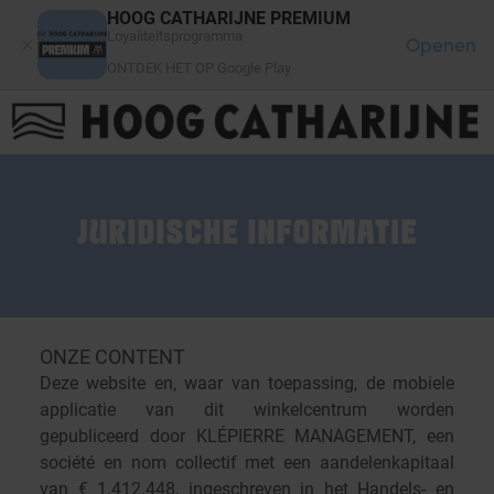
Cookies beheer paneel
HOOG CATHARIJNE PREMIUM
Loyaliteitsprogramma
Openen
ONTDEK HET OP Google Play
FAQ
LOG IN
HET WINKELCENTRUM
JURIDISCHE INFORMATIE
ONZE CONTENT
Deze website en, waar van toepassing, de mobiele
applicatie van dit winkelcentrum worden
gepubliceerd door KLÉPIERRE MANAGEMENT, een
société en nom collectif met een aandelenkapitaal
van € 1.412.448, ingeschreven in het Handels- en