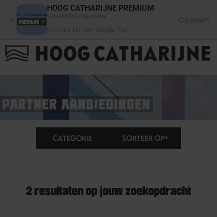
Cookies beheer paneel
HOOG CATHARIJNE PREMIUM
Loyaliteitsprogramma
Openen
ONTDEK HET OP Google Play
FAQ
LOG IN
HET WINKELCENTRUM
PARTNER AANBIEDINGEN
CATEGORIE
SORTEER OP
2 resultaten op jouw zoekopdracht