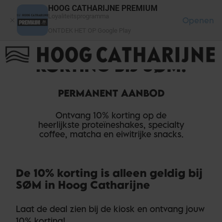
Cookies beheer paneel
HOOG CATHARIJNE PREMIUM
Loyaliteitsprogramma
Openen
ONTDEK HET OP Google Play
ONTVANG 10%
FAQ
LOG IN
HET WINKELCENTRUM
KORTING BIJ SØM!
PERMANENT AANBOD
Ontvang 10% korting op de
heerlijkste proteïneshakes, specialty
coffee, matcha en eiwitrijke snacks.
De 10% korting is alleen geldig bij
SØM in Hoog Catharijne
Laat de deal zien bij de kiosk en ontvang jouw
10% korting!