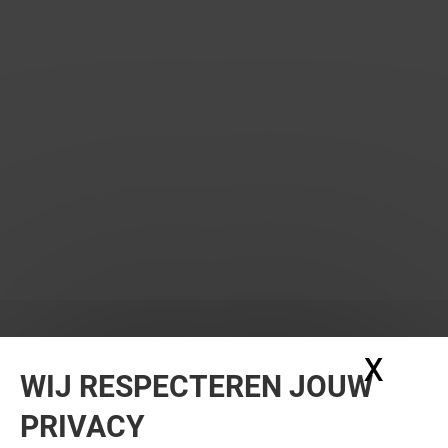
X
Coo
WIJ RESPECTEREN JOUW
PRIVACY