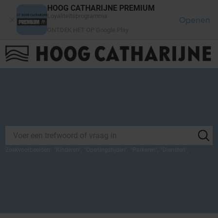
Cookies beheer paneel
HOOG CATHARIJNE PREMIUM
Loyaliteitsprogramma
Openen
ONTDEK HET OP Google Play
FAQ
LOG IN
HET WINKELCENTRUM
Zoekvoorbeelden:
"
Kinderen
",
"
Openingstijden
",
"
Parkeren
",
"
Diensten
",