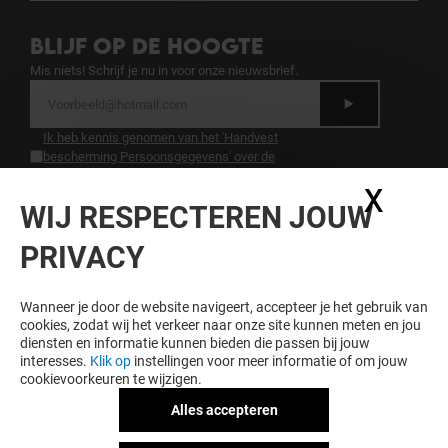
BLIJF OP DE HOOGTE
Mis niets! Schrijf je nu in voor onze nieuwsbrief.
Ik heb kennis genomen van het 'Handvest
bescherming Persoonsgegevens' over de
bescherming van persoonsgegevens.
.
X
Coo
WIJ RESPECTEREN JOUW
LOYALITEIT LOONT
PRIVACY
Word lid van Hoog Catharijne Premium en krijg
exclusieve voordelen, aanbiedingen en services bij
Hoog Catharijne en onze partners.
Wanneer je door de website navigeert, accepteer je het gebruik van
cookies, zodat wij het verkeer naar onze site kunnen meten en jou
diensten en informatie kunnen bieden die passen bij jouw
interesses.
Klik op
instellingen voor meer informatie of om jouw
cookievoorkeuren te wijzigen.
Algemene voorwaarden
Juridische informatie
Alles accepteren
Handvest bescherming