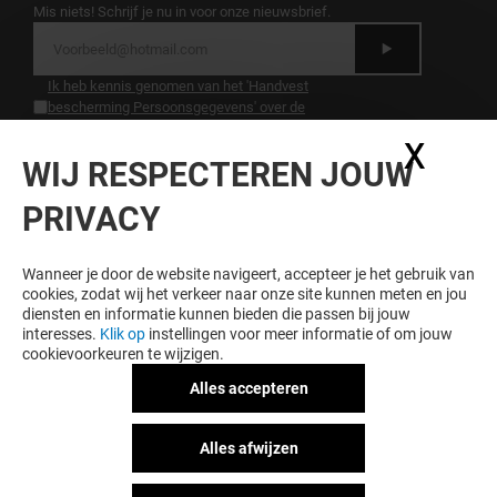
Mis niets! Schrijf je nu in voor onze nieuwsbrief.
Ik heb kennis genomen van het 'Handvest
bescherming Persoonsgegevens' over de
bescherming van persoonsgegevens.
.
X
Coo
WIJ RESPECTEREN JOUW
LOYALITEIT LOONT
PRIVACY
Word lid van Hoog Catharijne Premium en krijg
exclusieve voordelen, aanbiedingen en services bij
Hoog Catharijne en onze partners.
Wanneer je door de website navigeert, accepteer je het gebruik van
cookies, zodat wij het verkeer naar onze site kunnen meten en jou
diensten en informatie kunnen bieden die passen bij jouw
interesses.
Klik op
instellingen voor meer informatie of om jouw
cookievoorkeuren te wijzigen.
Algemene voorwaarden
Juridische informatie
Alles accepteren
Handvest bescherming
persoonsgegegevens
Alles afwijzen
Act for Good
Huisregels