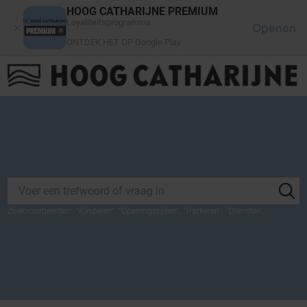
Cookies beheer paneel
HOOG CATHARIJNE PREMIUM
Loyaliteitsprogramma
Openen
ONTDEK HET OP Google Play
FAQ
LOG IN
HET WINKELCENTRUM
Zoekvoorbeelden:
"
Kinderen
",
"
Openingstijden
",
"
Parkeren
",
"
Diensten
",