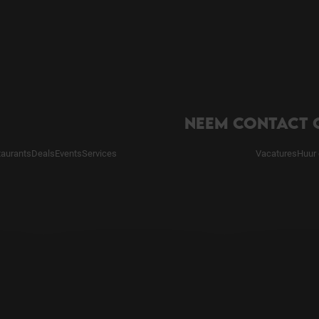
NEEM CONTACT 
taurants
Deals
Events
Services
Vacatures
Huur 