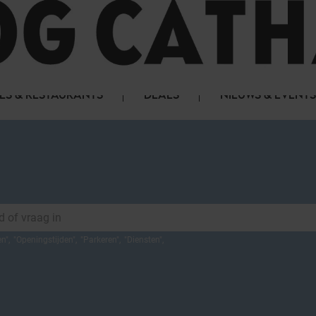
LS & RESTAURANTS
DEALS
NIEUWS & EVENTS
en
",
"
Openingstijden
",
"
Parkeren
",
"
Diensten
",