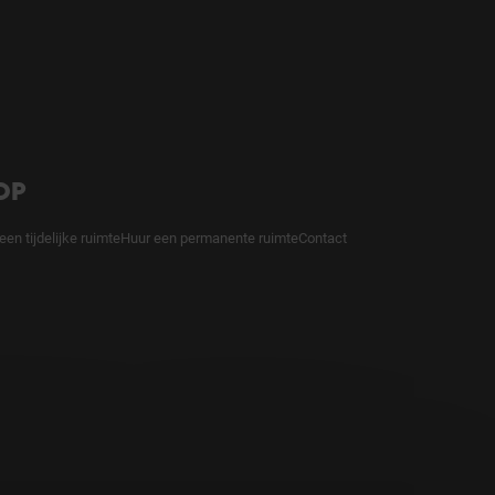
OP
een tijdelijke ruimte
Huur een permanente ruimte
Contact