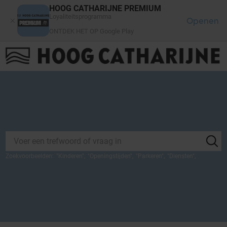
Cookies beheer paneel
HOOG CATHARIJNE PREMIUM
Loyaliteitsprogramma
Openen
ONTDEK HET OP Google Play
FAQ
LOG IN
HET WINKELCENTRUM
Zoekvoorbeelden:
"
Kinderen
",
"
Openingstijden
",
"
Parkeren
",
"
Diensten
",