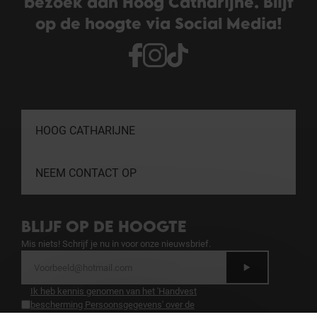
bezoek aan Hoog Catharijne. Blijf
op de hoogte via Social Media!
HOOG CATHARIJNE
NEEM CONTACT OP
BLIJF OP DE HOOGTE
Mis niets! Schrijf je nu in voor onze nieuwsbrief.
Ik heb kennis genomen van het 'Handvest
bescherming Persoonsgegevens' over de