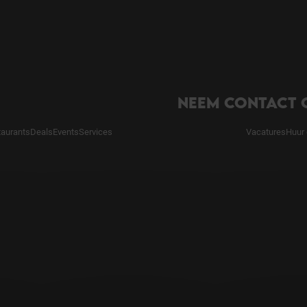
NEEM CONTACT 
taurants
Deals
Events
Services
Vacatures
Huur 