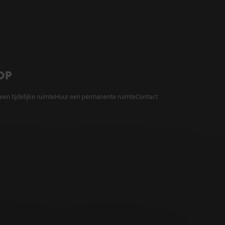
OP
een tijdelijke ruimte
Huur een permanente ruimte
Contact