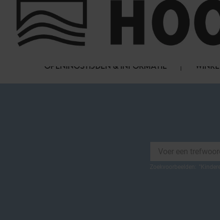
Cookies beheer paneel
FAQ
HET WINKELCENTRUM
OPENINGSTIJDEN & INFORMATIE
WINKE
Zoekvoorbeelden:
"
Kinder