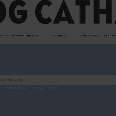
LS & RESTAURANTS
DEALS
NIEUWS & EVENTS
en
",
"
Openingstijden
",
"
Parkeren
",
"
Diensten
",