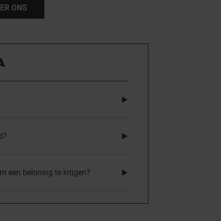
ER ONS
A
d?
 een beloning te krijgen?