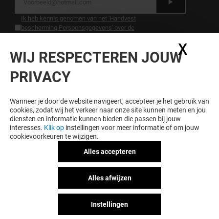
Ik heb kennis genomen van het 'Handvest
bescherming Persoonsgegevens' over de
bescherming van persoonsgegevens.
.
X
Coo
WIJ RESPECTEREN JOUW
LOYALITEIT LOONT
PRIVACY
Word lid van Hoog Catharijne Premium en krijg
exclusieve voordelen, aanbiedingen en services bij
Hoog Catharijne en onze partners.
Wanneer je door de website navigeert, accepteer je het gebruik van
cookies, zodat wij het verkeer naar onze site kunnen meten en jou
diensten en informatie kunnen bieden die passen bij jouw
interesses.
Klik op
instellingen voor meer informatie of om jouw
cookievoorkeuren te wijzigen.
Algemene voorwaarden
Juridische informatie
Alles accepteren
Handvest bescherming
persoonsgegegevens
Alles afwijzen
Act for Good
Huisregels
Instellingen