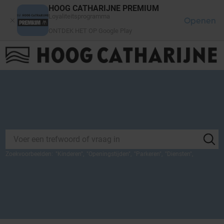
Cookies beheer paneel
HOOG CATHARIJNE PREMIUM
Loyaliteitsprogramma
Openen
ONTDEK HET OP Google Play
FAQ
LOG IN
HET WINKELCENTRUM
Zoekvoorbeelden:
"
Kinderen
",
"
Openingstijden
",
"
Parkeren
",
"
Diensten
",