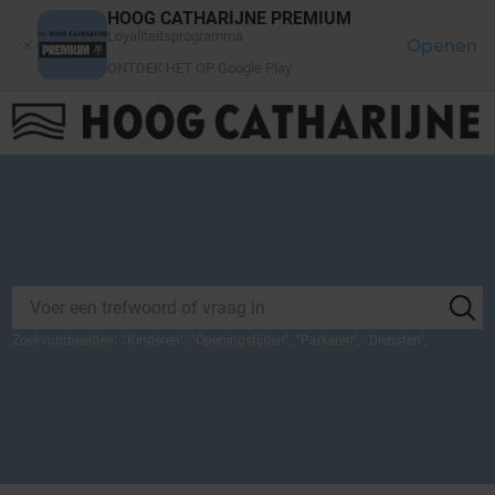
Cookies beheer paneel
HOOG CATHARIJNE PREMIUM
Loyaliteitsprogramma
Openen
ONTDEK HET OP Google Play
FAQ
LOG IN
HET WINKELCENTRUM
Zoekvoorbeelden:
"
Kinderen
",
"
Openingstijden
",
"
Parkeren
",
"
Diensten
",