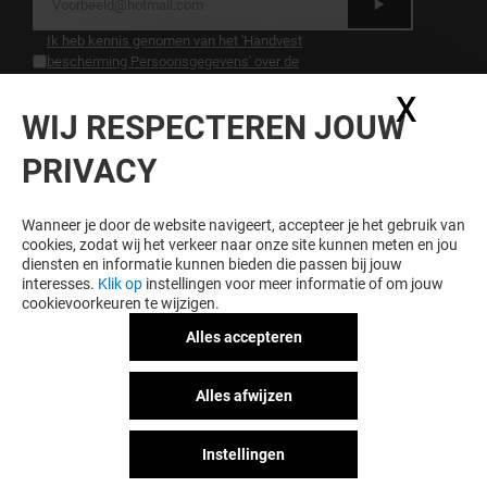
Ik heb kennis genomen van het 'Handvest
bescherming Persoonsgegevens' over de
bescherming van persoonsgegevens.
.
X
Coo
WIJ RESPECTEREN JOUW
LOYALITEIT LOONT
PRIVACY
Word lid van Hoog Catharijne Premium en krijg
exclusieve voordelen, aanbiedingen en services bij
Hoog Catharijne en onze partners.
Wanneer je door de website navigeert, accepteer je het gebruik van
cookies, zodat wij het verkeer naar onze site kunnen meten en jou
diensten en informatie kunnen bieden die passen bij jouw
interesses.
Klik op
instellingen voor meer informatie of om jouw
cookievoorkeuren te wijzigen.
Algemene voorwaarden
Juridische informatie
Alles accepteren
Handvest bescherming
persoonsgegegevens
Alles afwijzen
Act for Good
Huisregels
Instellingen