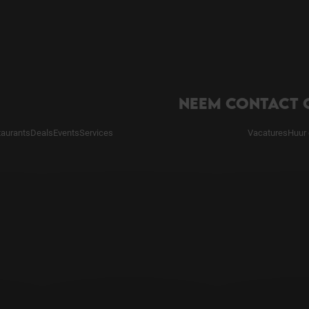
NEEM CONTACT 
taurants
Deals
Events
Services
Vacatures
Huur 