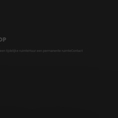
OP
een tijdelijke ruimte
Huur een permanente ruimte
Contact