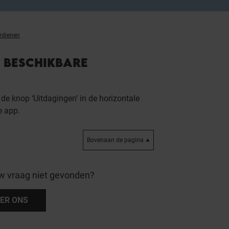
rdienen
T BESCHIKBARE
 de knop ‘Uitdagingen’ in de horizontale
e app.
Bovenaan de pagina
w vraag niet gevonden?
ER ONS