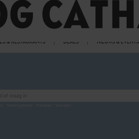
LS & RESTAURANTS
DEALS
NIEUWS & EVENTS
en
",
"
Openingstijden
",
"
Parkeren
",
"
Diensten
",