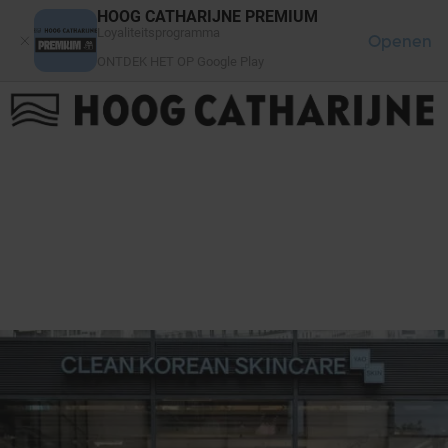
Cookies beheer paneel
HOOG CATHARIJNE PREMIUM
Loyaliteitsprogramma
Openen
ONTDEK HET OP Google Play
FAQ
LOG IN
HET WINKELCENTRUM