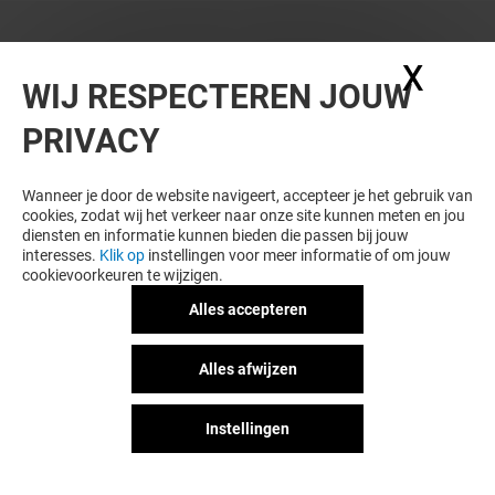
X
Coo
WIJ RESPECTEREN JOUW
PRIVACY
WIL JE MEER ZIEN? DIT VIND JE VAST
OOK LEUK
Wanneer je door de website navigeert, accepteer je het gebruik van
cookies, zodat wij het verkeer naar onze site kunnen meten en jou
diensten en informatie kunnen bieden die passen bij jouw
interesses.
Klik op
instellingen voor meer informatie of om jouw
cookievoorkeuren te wijzigen.
Alles accepteren
Alles afwijzen
Instellingen
KRUIDVAT
JOLIE BEAUTY
Gesloten
Gesloten