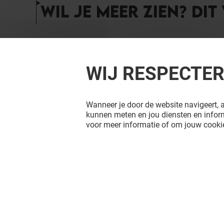
WIL JE MEER ZIEN? DIT
WIJ RESPECTE
Wanneer je door de website navigeert, a
kunnen meten en jou diensten en inform
voor meer informatie of om jouw cookie
TAI SOEN
THE SMO
Open
Open