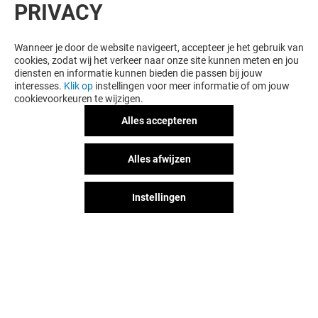
PRIVACY
WIL JE MEER ZIEN? DIT VIND JE VAST
OOK LEUK
Wanneer je door de website navigeert, accepteer je het gebruik van
cookies, zodat wij het verkeer naar onze site kunnen meten en jou
diensten en informatie kunnen bieden die passen bij jouw
interesses.
Klik op
instellingen voor meer informatie of om jouw
cookievoorkeuren te wijzigen.
Alles accepteren
Alles afwijzen
Instellingen
NEW YORKER
STRADIVARIUS
Gesloten
Gesloten