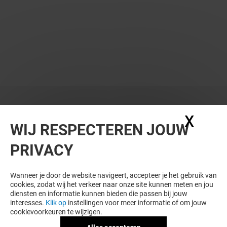
X
Coo
WIJ RESPECTEREN JOUW
PRIVACY
WIL JE MEER ZIEN? DIT VIND JE VAST
OOK LEUK
Wanneer je door de website navigeert, accepteer je het gebruik van
cookies, zodat wij het verkeer naar onze site kunnen meten en jou
diensten en informatie kunnen bieden die passen bij jouw
interesses.
Klik op
instellingen voor meer informatie of om jouw
cookievoorkeuren te wijzigen.