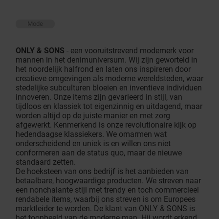
Mode
ONLY & SONS
- een vooruitstrevend modemerk voor
mannen in het denimuniversum. Wij zijn geworteld in
het noordelijk halfrond en laten ons inspireren door
creatieve omgevingen als moderne wereldsteden, waar
stedelijke subculturen bloeien en inventieve individuen
innoveren. Onze items zijn gevarieerd in stijl, van
tijdloos en klassiek tot eigenzinnig en uitdagend, maar
worden altijd op de juiste manier en met zorg
afgewerkt. Kenmerkend is onze revolutionaire kijk op
hedendaagse klassiekers. We omarmen wat
onderscheidend en uniek is en willen ons niet
conformeren aan de status quo, maar de nieuwe
standaard zetten.
De hoeksteen van ons bedrijf is het aanbieden van
betaalbare, hoogwaardige producten. We streven naar
een nonchalante stijl met trendy en toch commercieel
rendabele items, waarbij ons streven is om Europees
marktleider te worden. De klant van ONLY & SONS is
het toonbeeld van de moderne man. Hij wordt erkend