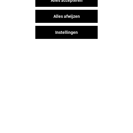
Alles accepteren
Alles afwijzen
Instellingen
NEW YORKER
STRADIVARIUS
Open
Open
Het shopplezier stopt niet na je
bezoek aan Hoog Catharijne. Blijf
op de hoogte via Social Media!