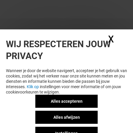
X
Coo
WIJ RESPECTEREN JOUW
PRIVACY
WIL JE MEER ZIEN? DIT VIND JE VAST
OOK LEUK
Wanneer je door de website navigeert, accepteer je het gebruik van
cookies, zodat wij het verkeer naar onze site kunnen meten en jou
diensten en informatie kunnen bieden die passen bij jouw
interesses.
Klik op
instellingen voor meer informatie of om jouw
cookievoorkeuren te wijzigen.
Alles accepteren
Alles afwijzen