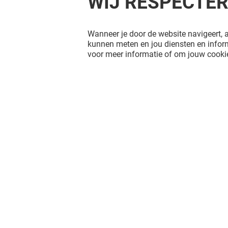
WIJ RESPECTE
Wanneer je door de website navigeert, a
kunnen meten en jou diensten en inform
voor meer informatie of om jouw cookie
KSTATION
BIJOU BR
Gesloten
Gesloten
Het shopplezier stopt niet na je
bezoek aan Hoog Catharijne. Blijf op
de hoogte via Social Media!