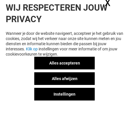
X
Coo
WIJ RESPECTEREN JOUW
PRIVACY
WIL JE MEER ZIEN? DIT VIND JE VAST
OOK LEUK
Wanneer je door de website navigeert, accepteer je het gebruik van
cookies, zodat wij het verkeer naar onze site kunnen meten en jou
diensten en informatie kunnen bieden die passen bij jouw
interesses.
Klik op
instellingen voor meer informatie of om jouw
cookievoorkeuren te wijzigen.
Alles accepteren
Alles afwijzen
Instellingen
KSTATION
BIJOU BRIGITT
Open
Open