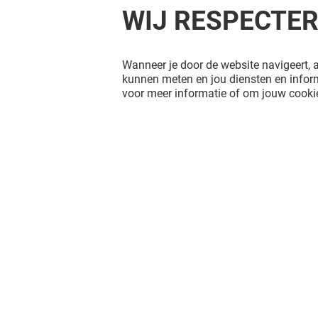
WIJ RESPECTE
Wanneer je door de website navigeert, a
kunnen meten en jou diensten en inform
voor meer informatie of om jouw cookie
NEW YORKER
STRADIVA
Gesloten
Gesloten
Het shopplezier stopt niet na je
bezoek aan Hoog Catharijne. Blijf op