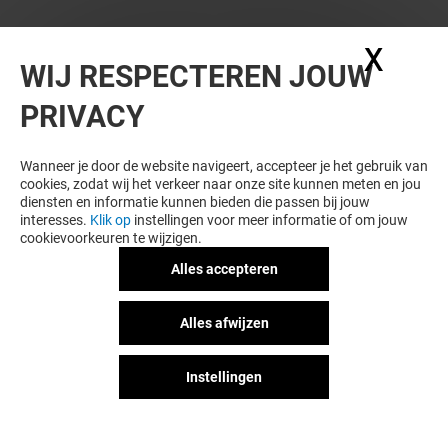
X
Coo
WIJ RESPECTEREN JOUW
PRIVACY
WIL JE MEER ZIEN? DIT VIND JE VAST
OOK LEUK
Wanneer je door de website navigeert, accepteer je het gebruik van
cookies, zodat wij het verkeer naar onze site kunnen meten en jou
diensten en informatie kunnen bieden die passen bij jouw
interesses.
Klik op
instellingen voor meer informatie of om jouw
cookievoorkeuren te wijzigen.
Alles accepteren
Alles afwijzen
Instellingen
UNCLE WANG
TAI SOEN
Gesloten
Gesloten