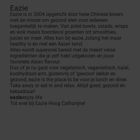
Eazie
Eazie is in 2004 opgericht door twee Chinese broers
met de missie om gezond eten voor iedereen
toegankelijk te maken. Van poké bowls, salads, wraps
en wok meals boordevol groenten tot smoothies,
juices en meer. Alles kan bij eazie, zolang het maar
healthy is én met een Asian twist.
Alles wordt supersnel bereid met de meest verse
ingrediënten die je zelf hebt uitgekozen en jouw
favoriete Asian flavour.
Dus of je nu gaat voor vegetarisch, veganistisch, halal,
koolhydraat-arm, glutenvrij of ‘gewoon’ lekker en
gezond; eazie is the place to be voor je lunch en diner.
Take away or eat in and relax. Altijd goed, gezond én
betaalbaar!
eazie
enjoy life
Tot snel bij Eazie Hoog Catharijne!