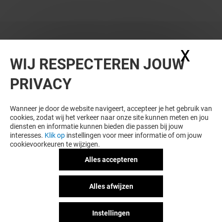
X
Coo
WIJ RESPECTEREN JOUW
PRIVACY
WIL JE MEER ZIEN? DIT VIND JE VAST
OOK LEUK
Wanneer je door de website navigeert, accepteer je het gebruik van
cookies, zodat wij het verkeer naar onze site kunnen meten en jou
diensten en informatie kunnen bieden die passen bij jouw
interesses.
Klik op
instellingen voor meer informatie of om jouw
cookievoorkeuren te wijzigen.
Alles accepteren
Alles afwijzen
Instellingen