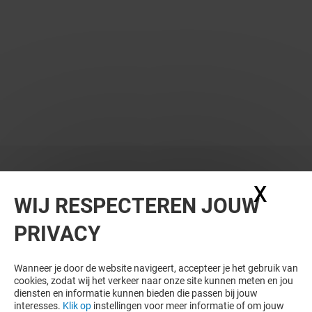
X
Coo
WIJ RESPECTEREN JOUW
PRIVACY
WIL JE MEER ZIEN? DIT VIND JE VAST
OOK LEUK
Wanneer je door de website navigeert, accepteer je het gebruik van
cookies, zodat wij het verkeer naar onze site kunnen meten en jou
diensten en informatie kunnen bieden die passen bij jouw
interesses.
Klik op
instellingen voor meer informatie of om jouw