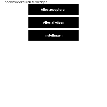
cookievoorkeuren te wijzigen.
Alles accepteren
Alles afwijzen
Instellingen
NEW YORKER
STRADIVARIUS
Open
Open
Het shopplezier stopt niet na je
bezoek aan Hoog Catharijne. Blijf
op de hoogte via Social Media!