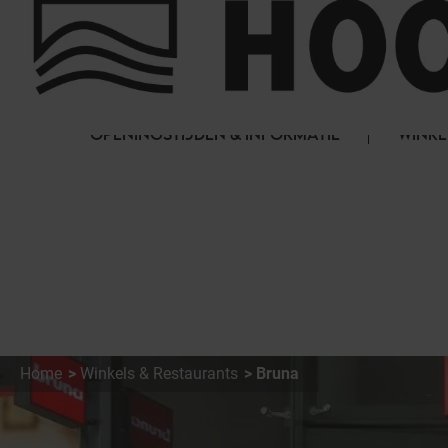
Cookies beheer paneel
FAQ
HET WINKELCENTRUM
OPENINGSTIJDEN & INFORMATIE
WINKE
Home
Winkels & Restaurants
Bruna