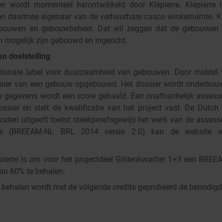
 en wordt momenteel herontwikkeld door Klépierre. Klépierre 
n daarmee eigenaar van de verhuurbare casco winkelruimte. Klé
bouwen en gebouwbeheer. Dat wil zeggen dat de gebouwen d
 mogelijk zijn gebouwd en ingericht.
n doelstelling
tionale label voor duurzaamheid van gebouwen. Door middel 
ssier van een gebouw opgebouwd. Het dossier wordt onderbou
 gegevens wordt een score gehaald. Een onafhankelijk assessor
ossier en stelt de kwalificatie van het project vast. De Dutch
caten uitgeeft toetst steekproefsgewijs het werk van de assess
sie (BREEAM-NL BRL 2014 versie 2.0) kan de website w
épierre is om voor het projectdeel Gildenkwartier 1+3 een BREEA
an 60% te behalen.
e behalen wordt met de volgende credits geprobeerd de benodigd