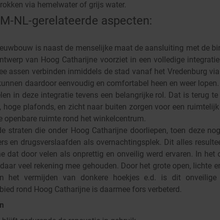
rokken via hemelwater of grijs water.
-gerelateerde aspecten:
ieuwbouw is naast de menselijke maat de aansluiting met de bi
ontwerp van Hoog Catharijne voorziet in een volledige integrati
e assen verbinden inmiddels de stad vanaf het Vredenburg vi
 kunnen daardoor eenvoudig en comfortabel heen en weer lopen.
len in deze integratie tevens een belangrijke rol. Dat is terug te
 hoge plafonds, en zicht naar buiten zorgen voor een ruimtelijk
e openbare ruimte rond het winkelcentrum.
de straten die onder Hoog Catharijne doorliepen, toen deze nog
ers en drugsverslaafden als overnachtingsplek. Dit alles resulte
 dat door velen als onprettig en onveilig werd ervaren. In het
daar veel rekening mee gehouden. Door het grote open, lichte e
en het vermijden van donkere hoekjes e.d. is dit onveilige
ebied rond Hoog Catharijne is daarmee fors verbeterd.
en