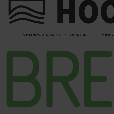
Cookies beheer paneel
FAQ
HET WINKELCENTRUM
OPENINGSTIJDEN & INFORMATIE
WINKE