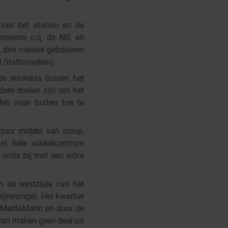
 van het station en de
emeente c.q. de NS, en
en, drie nieuwe gebouwen
 Stationsplein).
ede winkelas tussen het
dere doelen zijn om het
den naar buiten toe te
door middel van sloop,
et hele winkelcentrum
units bij met een extra
n de westzijde van het
jnesingel. Het kwartier
e MediaMarkt en door de
en maken geen deel uit