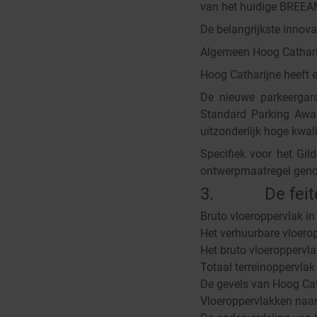
van het huidige BREEAM
De belangrijkste innov
Algemeen Hoog Cathari
Hoog Catharijne heeft 
De nieuwe parkeergar
Standard Parking Awa
uitzonderlijk hoge kwali
Specifiek voor het Gi
ontwerpmaatregel genoem
3. De feit
Bruto vloeroppervlak i
Het verhuurbare vloero
Het bruto vloeroppervla
Totaal terreinoppervlak
De gevels van Hoog Cath
Vloeroppervlakken naar