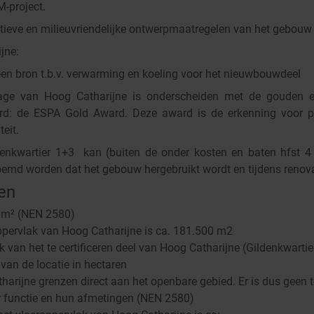
-project.
atieve en milieuvriendelijke ontwerpmaatregelen van het gebouw
jne:
een bron t.b.v. verwarming en koeling voor het nieuwbouwdeel
age van Hoog Catharijne is onderscheiden met de gouden e
rd: de ESPA Gold Award. Deze award is de erkenning voor p
teit.
ldenkwartier 1+3 kan (buiten de onder kosten en baten hfst 
d worden dat het gebouw hergebruikt wordt en tijdens renovatie 
en
n m² (NEN 2580)
ppervlak van Hoog Catharijne is ca. 181.500 m2
k van het te certificeren deel van Hoog Catharijne (Gildenkwarti
 van de locatie in hectaren
arijne grenzen direct aan het openbare gebied. Er is dus geen t
 functie en hun afmetingen (NEN 2580)