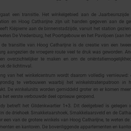
gaat een transitie. Het winkelgebied aan de Jaarbeurszijde
tation en Hoog Catharijne zijn uit handen gegeven aan de g
eeft Klépierre aan de binnenstadzijde, vanuit het station gezi
weten De Vredenburg, het Poortgebouw en het Paviljoen (aan het
j de transitie van Hoog Catharijne is de creatie van een twe
urg aangezien de vroegere route veel te druk was geworden. An
en overzichtelijker te maken en om de oriëntatiemogelijkhe
k de lichtinval.
g van het winkelcentrum wordt daarom volledig vernieuwd: 
rondig te verbouwen waarbij het winkelstratenpatroon in h
akt. De winkelunits worden gemiddeld groter en er komen meer 
 is het eerste verbouwde deel opnieuw geopend.
 betreft het Gildenkwartier 1+3. Dit deelgebied is gelegen i
t in de driehoek Smakkelaarshoek, Smakkelaarsveld en de Cathari
 een van de grotere winkels van Hoog Catharijne, te weten d
menten en kantoren. De bovenliggende appartementen en kantor