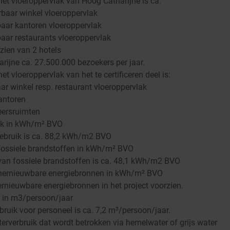
et vloeroppervlak van Hoog Catharijne is ca:
baar winkel vloeroppervlak
aar kantoren vloeroppervlak
aar restaurants vloeroppervlak
zien van 2 hotels
rijne ca. 27.500.000 bezoekers per jaar.
t vloeroppervlak van het te certificeren deel is:
r winkel resp. restaurant vloeroppervlak
antoren
eersruimten
ik in kWh/m² BVO
ebruik is ca. 88,2 kWh/m2 BVO
fossiele brandstoffen in kWh/m² BVO
van fossiele brandstoffen is ca. 48,1 kWh/m2 BVO
 hernieuwbare energiebronnen in kWh/m² BVO
hernieuwbare energiebronnen in het project voorzien.
 in m3/persoon/jaar
ruik voor personeel is ca. 7,2 m³/persoon/jaar.
rverbruik dat wordt betrokken via hemelwater of grijs water