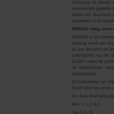
Catharijne te Utrecht
commerciële gedeelte e
beleid van duurzaam 
exploiteert zo duurzaam
BREEAM rating, score e
BREEAM is het interna
toetsing wordt een do
en aan de hand van die
volledigheid van het d
(DGBC) welke de certifi
de Nederlandse ver
geraadpleegd.
De doelstelling van Kl
Good” door een score v
Om deze doelstelling t
Man 1, 2, 3, 4, 9
Hea 4, 5, 10