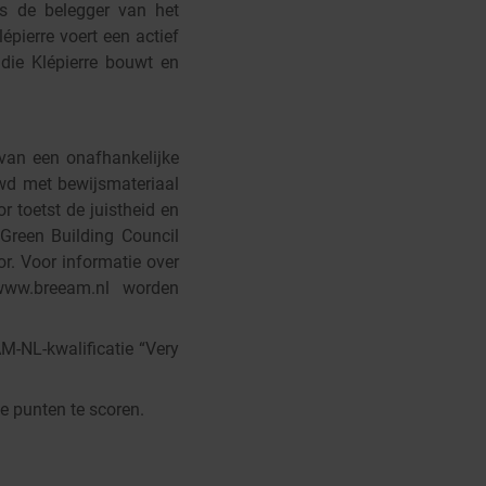
is de belegger van het
pierre voert een actief
ie Klépierre bouwt en
van een onafhankelijke
wd met bewijsmateriaal
 toetst de juistheid en
 Green Building Council
or. Voor informatie over
ww.breeam.nl worden
M-NL-kwalificatie “Very
e punten te scoren.