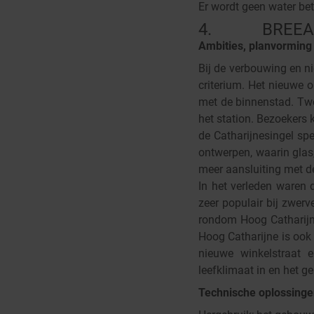
Er wordt geen water bet
4. BREEAM-NL
Ambities, planvorming
Bij de verbouwing en n
criterium. Het nieuwe 
met de binnenstad. Twe
het station. Bezoekers
de Catharijnesingel spe
ontwerpen, waarin glas,
meer aansluiting met d
In het verleden waren 
zeer populair bij zwerv
rondom Hoog Catharijne
Hoog Catharijne is ook 
nieuwe winkelstraat 
leefklimaat in en het g
Technische oplossing