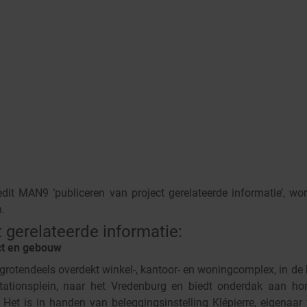
edit MAN9 ‘publiceren van project gerelateerde informatie’, wo
.
relateerde informatie:
ct en gebouw
grotendeels overdekt winkel-, kantoor- en woningcomplex, in de
tationsplein, naar het Vredenburg en biedt onderdak aan hon
Het is in handen van beleggingsinstelling Klépierre, eigenaar