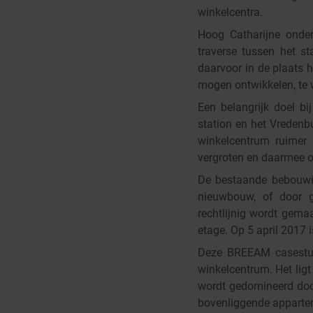
winkelcentra.
Hoog Catharijne onder
traverse tussen het s
daarvoor in de plaats h
mogen ontwikkelen, te 
Een belangrijk doel bi
station en het Vredenb
winkelcentrum ruimer 
vergroten en daarmee oo
De bestaande bebouwin
nieuwbouw, of door g
rechtlijnig wordt gema
etage. Op 5 april 2017
Deze BREEAM casestudy
winkelcentrum. Het lig
wordt gedomineerd door
bovenliggende apparte