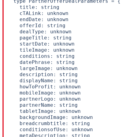
type PartnerOfferDealParameters = {

  title: string

  cTALink: unknown

  endDate: unknown

  offerId: string

  dealType: unknown

  pageTitle: string

  startDate: unknown

  tileImage: unknown

  conditions: string

  datePhrase: string

  largeImage: unknown

  description: string

  displayName: string

  howToProfit: unknown

  mobileImage: unknown

  partnerLogo: unknown

  partnerName: string

  tabletImage: unknown

  backgroundImage: unknown

  breadcrumbtitle: string

  conditionsofUse: unknown

  metaDescription: string
