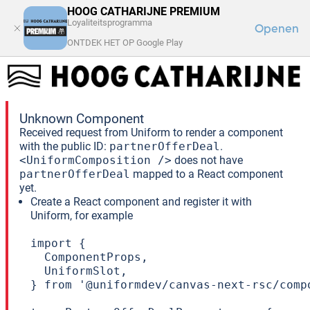
HOOG CATHARIJNE PREMIUM
Loyaliteitsprogramma
Openen
ONTDEK HET OP Google Play
FAQ
LOG IN
HET WINKELCENTRUM
Unknown Component
Received request from Uniform to render a component
with the public ID:
partnerOfferDeal
.
<UniformComposition />
does not have
partnerOfferDeal
mapped to a React component
yet.
Create a React component and register it with
Uniform, for example
import {

  ComponentProps,

  UniformSlot,

} from '@uniformdev/canvas-next-rsc/compo