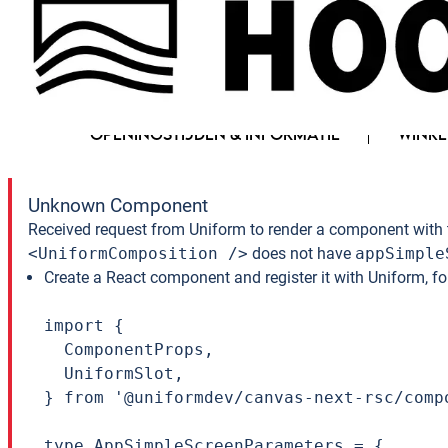
FAQ
HET WINKELCENTRUM
OPENINGSTIJDEN & INFORMATIE
WINKE
Unknown Component
Received request from Uniform to render a component with 
<UniformComposition />
does not have
appSimple
Create a React component and register it with Uniform, f
import {

  ComponentProps,

  UniformSlot,

} from '@uniformdev/canvas-next-rsc/compo
type AppSimpleScreenParameters = {
