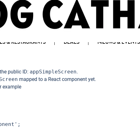
LS & RESTAURANTS
DEALS
NIEUWS & EVENTS
the public ID:
appSimpleScreen
.
Screen
mapped to a React component yet.
or example
nent';
