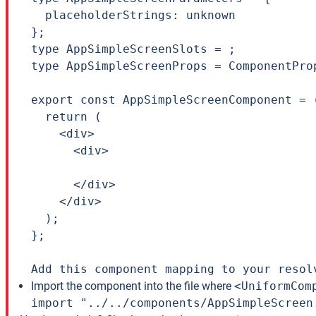
  placeholderStrings: unknown

};

type AppSimpleScreenSlots = ;

type AppSimpleScreenProps = ComponentPro
export const AppSimpleScreenComponent = 
  return (

    <div>

      <div>

      </div>

    </div>

  );

};

Add this component mapping to your resol
Import the component into the file where
<UniformCom
import "../../components/AppSimpleScreen