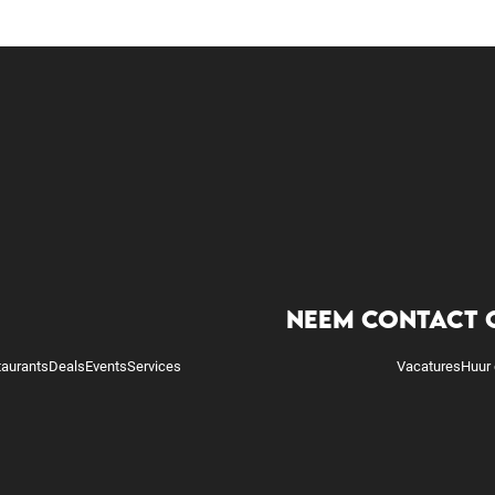
NEEM CONTACT 
taurants
Deals
Events
Services
Vacatures
Huur 