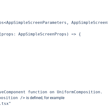
ps<AppSimpleScreenParameters, AppSimpleScreenS
(props: AppSimpleScreenProps) => {

veComponent function on UniformComposition.
position />
is defined, for example
.tsx"