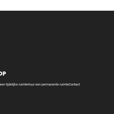
OP
een tijdelijke ruimte
Huur een permanente ruimte
Contact