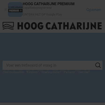
Cookies beheer paneel
HOOG CATHARIJNE PREMIUM
Loyaliteitsprogramma
Openen
ONTDEK HET OP Google Play
FAQ
LOG IN
HET WINKELCENTRUM
Zoekvoorbeelden:
"
Kinderen
",
"
Openingstijden
",
"
Parkeren
",
"
Diensten
",