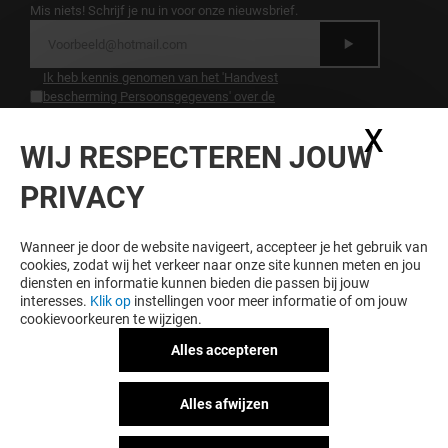
Mis niets! Schrijf je nu in voor onze nieuwsbrief.
Ik heb kennis genomen van het 'Handvest
bescherming Persoonsgegevens' over de
bescherming van persoonsgegevens.
.
X
Coo
WIJ RESPECTEREN JOUW
LOYALITEIT LOONT
PRIVACY
Word lid van Hoog Catharijne Premium en krijg
exclusieve voordelen, aanbiedingen en services bij
Hoog Catharijne en onze partners.
Wanneer je door de website navigeert, accepteer je het gebruik van
cookies, zodat wij het verkeer naar onze site kunnen meten en jou
diensten en informatie kunnen bieden die passen bij jouw
interesses.
Klik op
instellingen voor meer informatie of om jouw
cookievoorkeuren te wijzigen.
Algemene voorwaarden
Juridische informatie
Alles accepteren
Handvest bescherming
persoonsgegegevens
Alles afwijzen
Act for Good
Huisregels