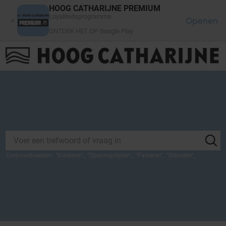
Cookies beheer paneel
HOOG CATHARIJNE PREMIUM
Loyaliteitsprogramma
Openen
ONTDEK HET OP Google Play
FAQ
LOG IN
HET WINKELCENTRUM
Zoekvoorbeelden:
"
Kinderen
",
"
Openingstijden
",
"
Parkeren
",
"
Diensten
",