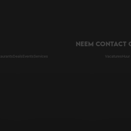
NEEM CONTACT 
taurants
Deals
Events
Services
Vacatures
Huur 