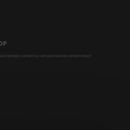
OP
een tijdelijke ruimte
Huur een permanente ruimte
Contact