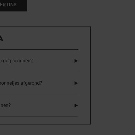
ER ONS
A
on nog scannen?
bonnetjes afgerond?
nnen?