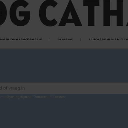
LS & RESTAURANTS
DEALS
NIEUWS & EVENTS
en
",
"
Openingstijden
",
"
Parkeren
",
"
Diensten
",