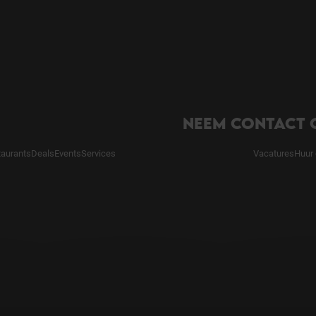
NEEM CONTACT 
taurants
Deals
Events
Services
Vacatures
Huur 