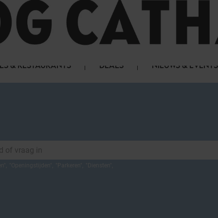
LS & RESTAURANTS
DEALS
NIEUWS & EVENTS
en
",
"
Openingstijden
",
"
Parkeren
",
"
Diensten
",