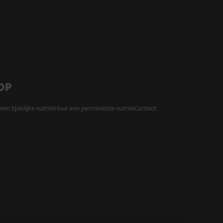
OP
een tijdelijke ruimte
Huur een permanente ruimte
Contact