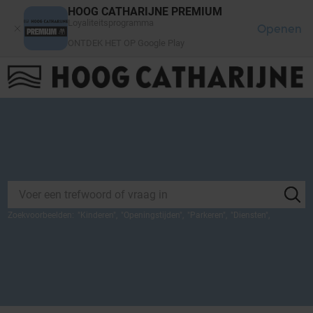
Cookies beheer paneel
HOOG CATHARIJNE PREMIUM
Loyaliteitsprogramma
Openen
ONTDEK HET OP Google Play
FAQ
LOG IN
HET WINKELCENTRUM
Zoekvoorbeelden:
"
Kinderen
",
"
Openingstijden
",
"
Parkeren
",
"
Diensten
",