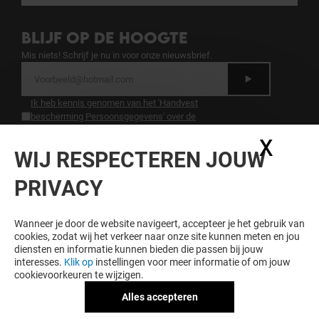
BLIJF OP DE HOOGTE
Mis niets! Schrijf je nu in voor onze nieuwsbrief.
Ik heb kennis genomen van het 'Handvest
bescherming Persoonsgegevens' over de
bescherming van persoonsgegevens.
.
X
Coo
WIJ RESPECTEREN JOUW
LOYALITEIT LOONT
PRIVACY
Word lid van Hoog Catharijne Premium en krijg
exclusieve voordelen, aanbiedingen en services bij
Hoog Catharijne en onze partners.
Wanneer je door de website navigeert, accepteer je het gebruik van
cookies, zodat wij het verkeer naar onze site kunnen meten en jou
diensten en informatie kunnen bieden die passen bij jouw
interesses.
Klik op
instellingen voor meer informatie of om jouw
cookievoorkeuren te wijzigen.
Algemene voorwaarden
Juridische informatie
Alles accepteren
Handvest bescherming