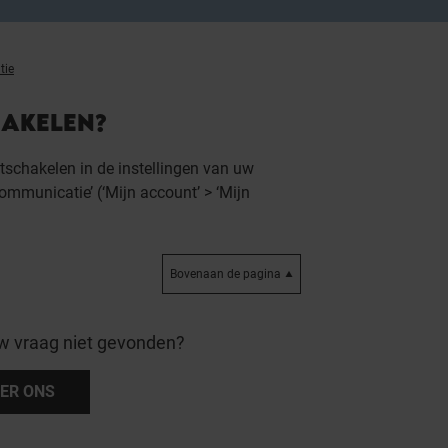
tie
HAKELEN?
itschakelen in de instellingen van uw
ommunicatie’ (‘Mijn account’ > ‘Mijn
Bovenaan de pagina
w vraag niet gevonden?
ER ONS