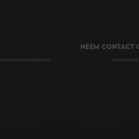
NEEM CONTACT 
taurants
Deals
Events
Services
Vacatures
Huur 