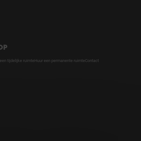
OP
een tijdelijke ruimte
Huur een permanente ruimte
Contact