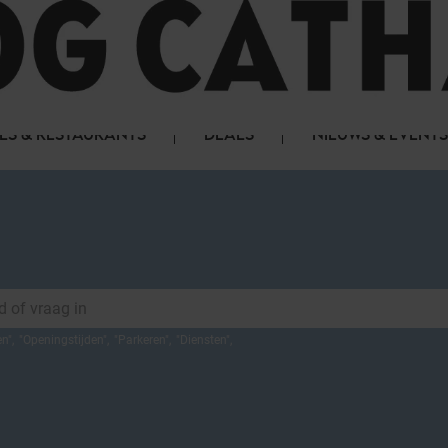
LS & RESTAURANTS
DEALS
NIEUWS & EVENTS
en
",
"
Openingstijden
",
"
Parkeren
",
"
Diensten
",