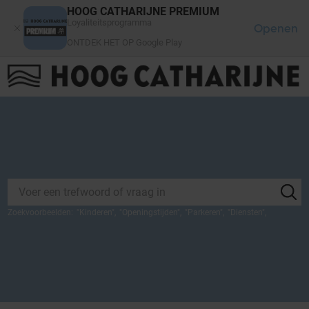
Cookies beheer paneel
HOOG CATHARIJNE PREMIUM
Loyaliteitsprogramma
Openen
ONTDEK HET OP Google Play
FAQ
LOG IN
HET WINKELCENTRUM
Zoekvoorbeelden:
"
Kinderen
",
"
Openingstijden
",
"
Parkeren
",
"
Diensten
",