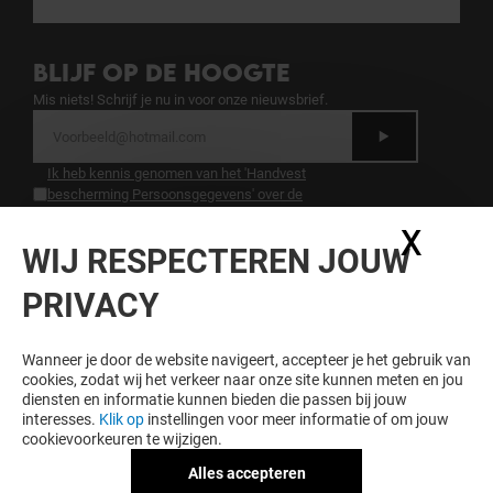
BLIJF OP DE HOOGTE
Mis niets! Schrijf je nu in voor onze nieuwsbrief.
Ik heb kennis genomen van het 'Handvest
bescherming Persoonsgegevens' over de
bescherming van persoonsgegevens.
.
X
Coo
WIJ RESPECTEREN JOUW
LOYALITEIT LOONT
PRIVACY
Word lid van Hoog Catharijne Premium en krijg
exclusieve voordelen, aanbiedingen en services bij
Hoog Catharijne en onze partners.
Wanneer je door de website navigeert, accepteer je het gebruik van
cookies, zodat wij het verkeer naar onze site kunnen meten en jou
diensten en informatie kunnen bieden die passen bij jouw
interesses.
Klik op
instellingen voor meer informatie of om jouw
cookievoorkeuren te wijzigen.
Algemene voorwaarden
Juridische informatie
Alles accepteren