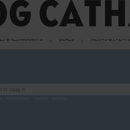
LS & RESTAURANTS
DEALS
NIEUWS & EVENTS
en
",
"
Openingstijden
",
"
Parkeren
",
"
Diensten
",