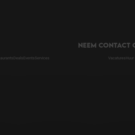
NEEM CONTACT 
taurants
Deals
Events
Services
Vacatures
Huur 