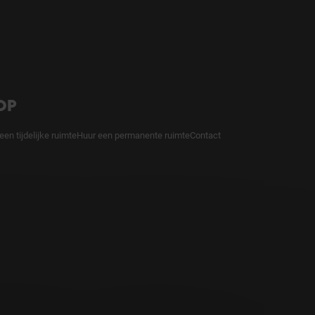
OP
een tijdelijke ruimte
Huur een permanente ruimte
Contact