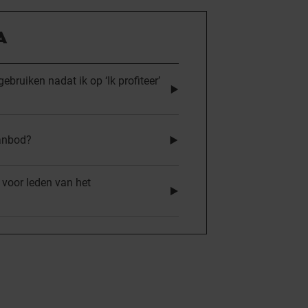
A
bruiken nadat ik op ‘Ik profiteer’
anbod?
 voor leden van het