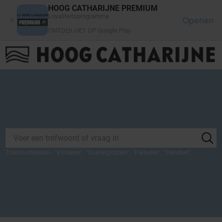
Cookies beheer paneel
HOOG CATHARIJNE PREMIUM
Loyaliteitsprogramma
Openen
ONTDEK HET OP Google Play
FAQ
LOG IN
HET WINKELCENTRUM
Zoekvoorbeelden:
"
Kinderen
",
"
Openingstijden
",
"
Parkeren
",
"
Diensten
",