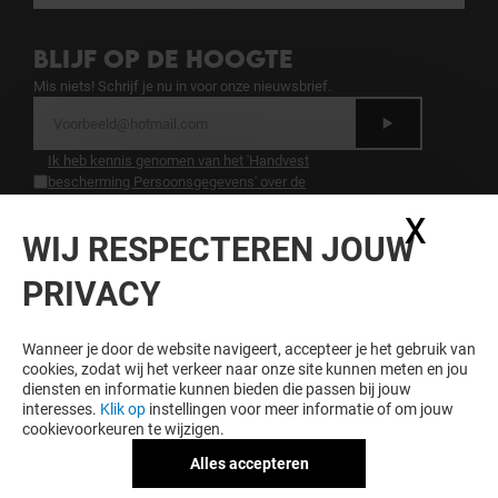
BLIJF OP DE HOOGTE
Mis niets! Schrijf je nu in voor onze nieuwsbrief.
Ik heb kennis genomen van het 'Handvest
bescherming Persoonsgegevens' over de
bescherming van persoonsgegevens.
.
X
Coo
WIJ RESPECTEREN JOUW
LOYALITEIT LOONT
PRIVACY
Word lid van Hoog Catharijne Premium en krijg
exclusieve voordelen, aanbiedingen en services bij
Hoog Catharijne en onze partners.
Wanneer je door de website navigeert, accepteer je het gebruik van
cookies, zodat wij het verkeer naar onze site kunnen meten en jou
diensten en informatie kunnen bieden die passen bij jouw
interesses.
Klik op
instellingen voor meer informatie of om jouw
cookievoorkeuren te wijzigen.
Algemene voorwaarden
Juridische informatie
Alles accepteren
Handvest bescherming