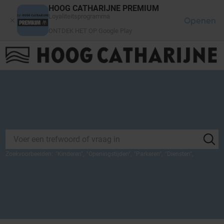
Cookies beheer paneel
HOOG CATHARIJNE PREMIUM
Loyaliteitsprogramma
Openen
ONTDEK HET OP Google Play
FAQ
LOG IN
HET WINKELCENTRUM
Zoekvoorbeelden:
"
Kinderen
",
"
Openingstijden
",
"
Parkeren
",
"
Diensten
",