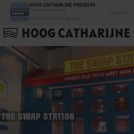
Cookies beheer paneel
HOOG CATHARIJNE PREMIUM
Loyaliteitsprogramma
Openen
ONTDEK HET OP Google Play
FAQ
LOG IN
HET WINKELCENTRUM
THE SWAP STATION