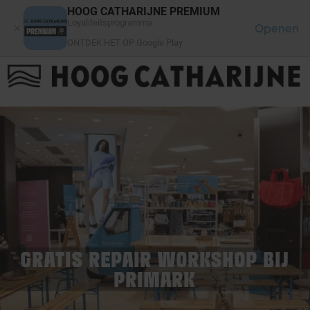
Cookies beheer paneel
HOOG CATHARIJNE PREMIUM
Loyaliteitsprogramma
Openen
ONTDEK HET OP Google Play
FAQ
LOG IN
HET WINKELCENTRUM
GRATIS REPAIR WORKSHOP BIJ
PRIMARK