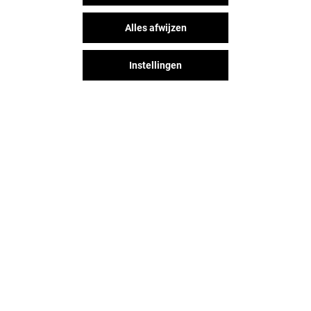
Alles afwijzen
Instellingen
Het shopplezier stopt niet na je
bezoek aan Hoog Catharijne. Blijf
op de hoogte via Social Media!