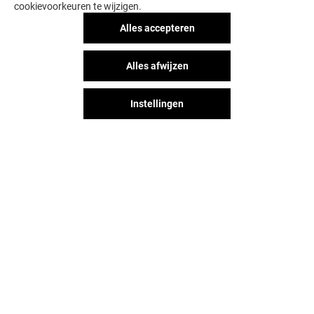
cookievoorkeuren te wijzigen.
Alles accepteren
Alles afwijzen
Instellingen
Het shopplezier stopt niet na je
bezoek aan Hoog Catharijne. Blijf
op de hoogte via Social Media!